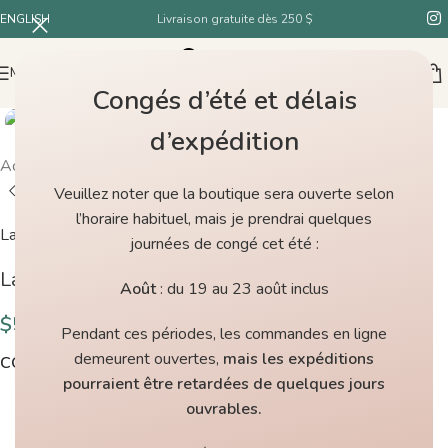
ENGLISH
Livraison gratuite dès 250 $
MENU
Congés d’été et délais
d’expédition
Accueil
/
Boutique
/
La Bien Aimée Wensley Worsted Bone
Veuillez noter que la boutique sera ouverte selon
l’horaire habituel, mais je prendrai quelques
La Bien Aimée
journées de congé cet été :
La Bien Aimée Wensley Worsted Bone
Août
: du 19 au 23 août inclus
$
54.00
Pendant ces périodes, les commandes en ligne
demeurent ouvertes,
mais les expéditions
COULEURS
pourraient être retardées de quelques jours
ouvrables.