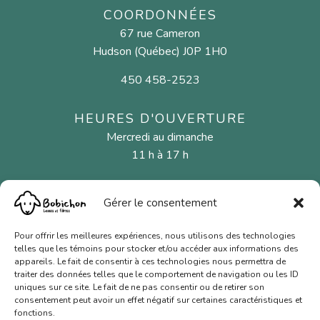
COORDONNÉES
67 rue Cameron
Hudson (Québec) J0P 1H0
450 458-2523
HEURES D'OUVERTURE
Mercredi au dimanche
11 h à 17 h
Gérer le consentement
MENU
Fibres naturelles
Pour offrir les meilleures expériences, nous utilisons des technologies
telles que les témoins pour stocker et/ou accéder aux informations des
Aiguilles et crochets
appareils. Le fait de consentir à ces technologies nous permettra de
traiter des données telles que le comportement de navigation ou les ID
Cartes-cadeaux
uniques sur ce site. Le fait de ne pas consentir ou de retirer son
consentement peut avoir un effet négatif sur certaines caractéristiques et
Nous joindre
fonctions.