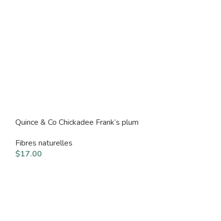
Quince & Co Chickadee Frank’s plum
Quince & Co Chi
Fibres naturelles
Fibres naturelle
$
17.00
$
17.00