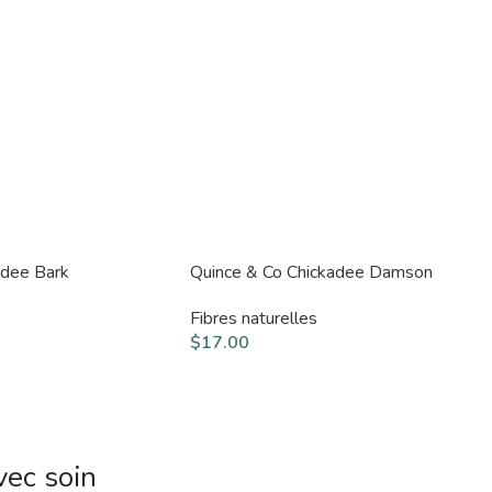
adee Bark
Quince & Co Chickadee Damson
Fibres naturelles
$
17.00
vec soin