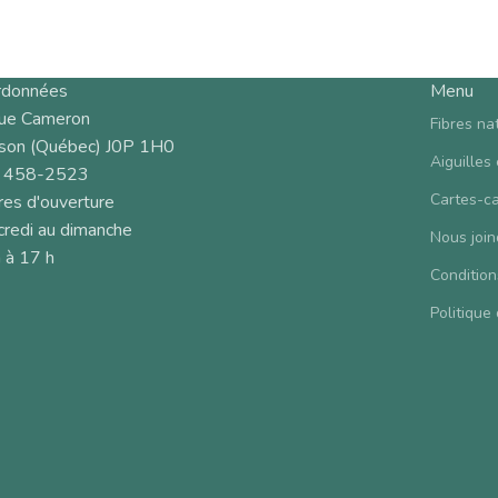
rdonnées
Menu
rue Cameron
Fibres na
son (Québec) J0P 1H0
Aiguilles
 458-2523
Cartes-c
es d'ouverture
redi au dimanche
Nous join
 à 17 h
Condition
Politique 