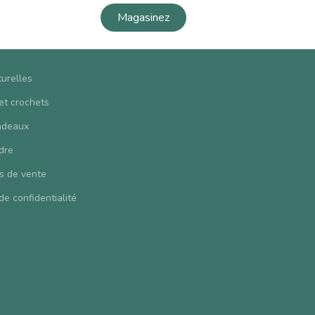
Magasinez
turelles
 et crochets
adeaux
dre
s de vente
de confidentialité