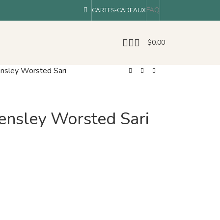
FAQ
CARTES-CADEAUX
$
0.00
nsley Worsted Sari
ensley Worsted Sari