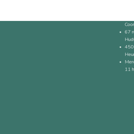
Coo
67 
Hud
450
Heur
Merc
11 h