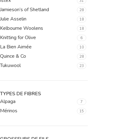
Istex
31
Jamieson’s of Shetland
28
Julie Asselin
18
Kelbourne Woolens
18
Knitting for Olive
6
La Bien Aimée
10
Quince & Co
28
Tukuwool
23
TYPES DE FIBRES
Alpaga
7
Mérinos
15