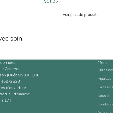
$
11.25
Voir plus de produits
vec soin
rdonnées
Menu
rue Cameron
Fibres na
son (Québec) J0P 1H0
Aiguilles
 458-2523
Cartes-c
es d'ouverture
redi au dimanche
Nous join
 à 17 h
Condition
Politique 