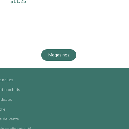
$
11.25
Magasinez
turelles
 et crochets
adeaux
dre
s de vente
de confidentialité