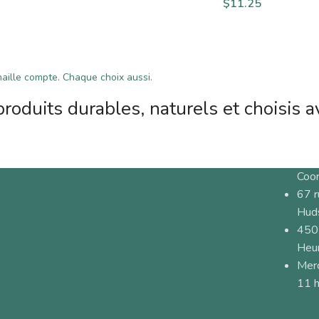
$
11.25
ille compte. Chaque choix aussi.
roduits durables, naturels et choisis a
Coo
67 
Hud
450
Heur
Merc
11 h