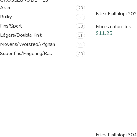
GROSSEURS DE FILS
Aran
28
Istex Fjallalopi 30
Bulky
5
Fins/Sport
Fibres naturelles
38
$
11.25
Légers/Double Knit
31
Moyens/Worsted/Afghan
22
Super fins/Fingering/Bas
38
Istex Fjallalopi 30