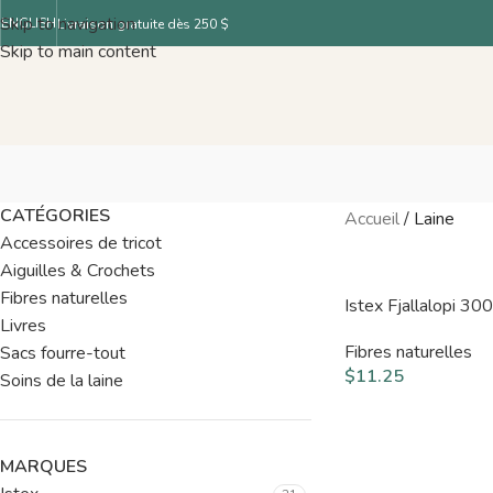
Skip to navigation
ENGLISH
Livraison gratuite dès 250 $
Skip to main content
CATÉGORIES
Accueil
/
Laine
Accessoires de tricot
Aiguilles & Crochets
Fibres naturelles
Istex Fjallalopi 30
Livres
Fibres naturelles
Sacs fourre-tout
$
11.25
Soins de la laine
MARQUES