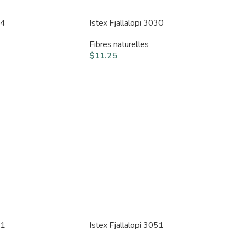
24
Istex Fjallalopi 3030
Fibres naturelles
$
11.25
41
Istex Fjallalopi 3051