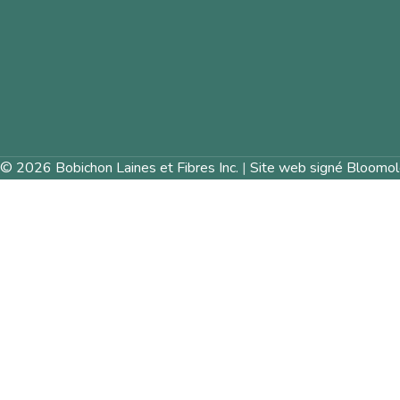
© 2026 Bobichon Laines et Fibres Inc.
|
Site web signé Bloomol