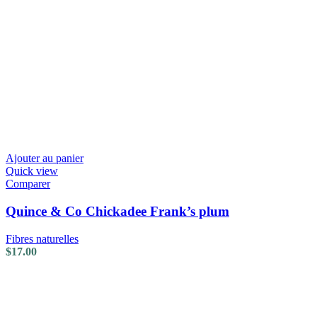
Ajouter au panier
Quick view
Comparer
Quince & Co Chickadee Frank’s plum
Fibres naturelles
$
17.00