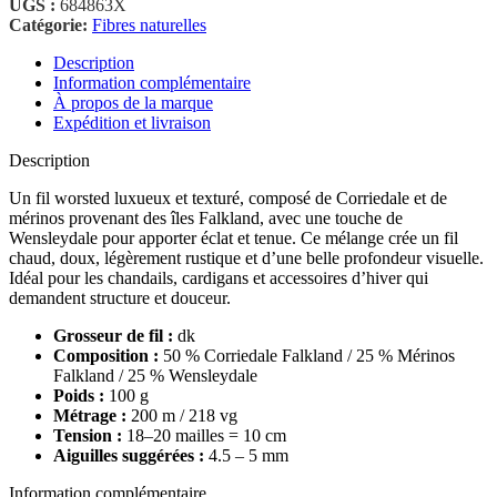
UGS :
684863X
Catégorie:
Fibres naturelles
Description
Information complémentaire
À propos de la marque
Expédition et livraison
Description
Un fil worsted luxueux et texturé, composé de Corriedale et de
mérinos provenant des îles Falkland, avec une touche de
Wensleydale pour apporter éclat et tenue. Ce mélange crée un fil
chaud, doux, légèrement rustique et d’une belle profondeur visuelle.
Idéal pour les chandails, cardigans et accessoires d’hiver qui
demandent structure et douceur.
Grosseur de fil :
dk
Composition :
50 % Corriedale Falkland / 25 % Mérinos
Falkland / 25 % Wensleydale
Poids :
100 g
Métrage :
200 m / 218 vg
Tension :
18–20 mailles = 10 cm
Aiguilles suggérées :
4.5 – 5 mm
Information complémentaire