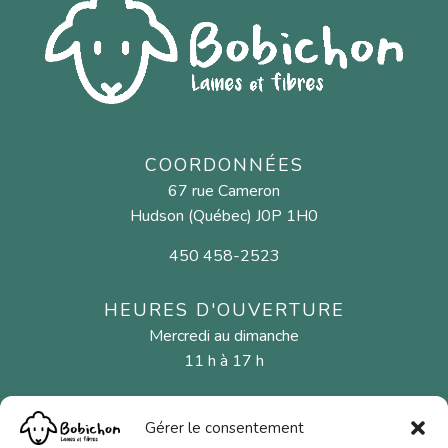
COORDONNÉES
67 rue Cameron
Hudson (Québec) J0P 1H0
450 458-2523
HEURES D'OUVERTURE
Mercredi au dimanche
11 h à 17 h
Gérer le consentement
MENU