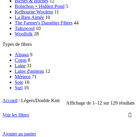
Biches & Bûches
12
Bobichon × Hidden Pond
5
Kelbourne Woolens
11
La Bien Aimée
10
The Farmer's Daughter Fibers
44
Tukuwool
10
Woolfolk
28
Types de fibres
Alpaga
9
Coton
8
Laine
31
Laine d'agneau
12
Mérinos
71
Soie
16
Suri
16
Accueil
/
Légers/Double Knit
Affichage de 1–12 sur 129 résultats
Voir les filtres
Ajouter au panier