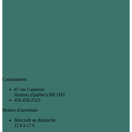
Coordonnées
67 rue Cameron
Hudson (Québec) J0P 1H0
450 458-2523
Heures d'ouverture
Mercredi au dimanche
11 h à 17 h