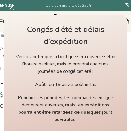
ENGLISH
Livraison gratuite dès 250 $
MENU
Congés d’été et délais
d’expédition
Accueil
/
Boutique
/
La Bien Aimée Wensley Worsted Jonna
Veuillez noter que la boutique sera ouverte selon
l’horaire habituel, mais je prendrai quelques
La Bien Aimée
journées de congé cet été :
La Bien Aimée Wensley Worsted Jonna
Août
: du 19 au 23 août inclus
$
54.00
Pendant ces périodes, les commandes en ligne
demeurent ouvertes,
mais les expéditions
COULEURS
pourraient être retardées de quelques jours
ouvrables.