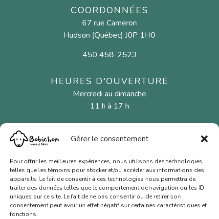
COORDONNÉES
67 rue Cameron
Hudson (Québec) J0P 1H0
450 458-2523
HEURES D'OUVERTURE
Mercredi au dimanche
11 h à 17 h
Gérer le consentement
MENU
Fibres naturelles
Pour offrir les meilleures expériences, nous utilisons des technologies
telles que les témoins pour stocker et/ou accéder aux informations des
Aiguilles et crochets
appareils. Le fait de consentir à ces technologies nous permettra de
traiter des données telles que le comportement de navigation ou les ID
Cartes-cadeaux
uniques sur ce site. Le fait de ne pas consentir ou de retirer son
consentement peut avoir un effet négatif sur certaines caractéristiques et
Nous joindre
fonctions.