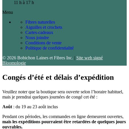
11 h à 17 h
Menu
Fibres naturelles
Aiguilles et crochets
Cartes-cadeaux
Nous joindre
Conditions de vente
Politique de confidentialité
© 2026 Bobichon Laines et Fibres Inc.
|
Site web signé
Bloomologie
Congés d’été et délais d’expédition
Veuillez noter que la boutique sera ouverte selon l’horaire habituel,
mais je prendrai quelques journées de congé cet été :
Août
: du 19 au 23 août inclus
Pendant ces périodes, les commandes en ligne demeurent ouvertes,
mais les expéditions pourraient être retardées de quelques jours
ouvrables.