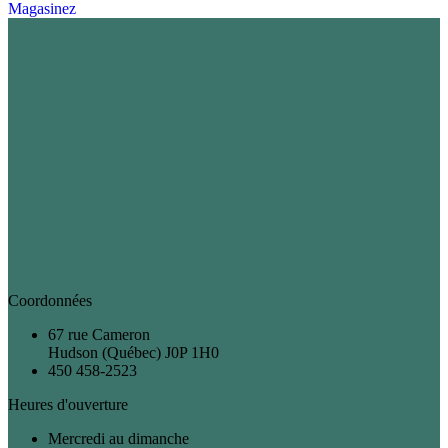
Magasinez
Coordonnées
67 rue Cameron
Hudson (Québec) J0P 1H0
450 458-2523
Heures d'ouverture
Mercredi au dimanche