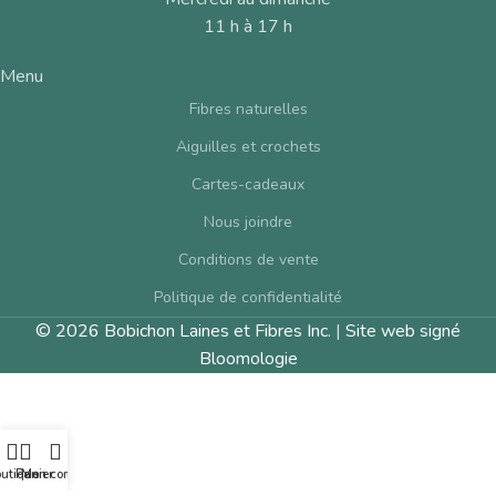
11 h à 17 h
Menu
Fibres naturelles
Aiguilles et crochets
Cartes-cadeaux
Nous joindre
Conditions de vente
Politique de confidentialité
© 2026 Bobichon Laines et Fibres Inc.
|
Site web signé
Bloomologie
utique
Panier
Mon compte