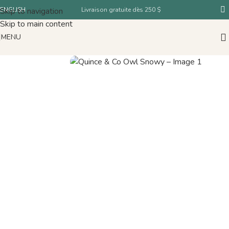
Skip to navigation
ENGLISH
Livraison gratuite dès 250 $
Skip to main content
MENU