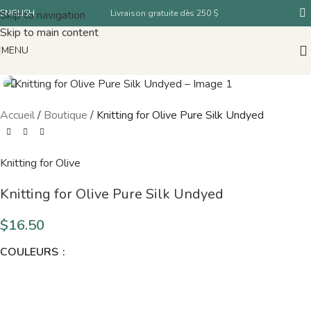
Skip to navigation
ENGLISH
Livraison gratuite dès 250 $
Skip to main content
MENU
Accueil
/
Boutique
/
Knitting for Olive Pure Silk Undyed
Knitting for Olive
Knitting for Olive Pure Silk Undyed
$
16.50
COULEURS