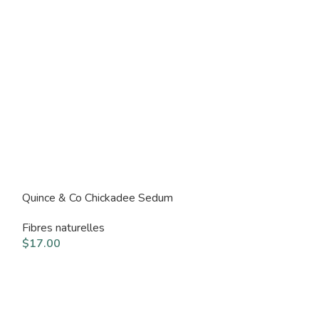
Quince & Co Chickadee Sedum
Quince & Co Ch
Fibres naturelles
Fibres naturelle
$
17.00
$
17.00