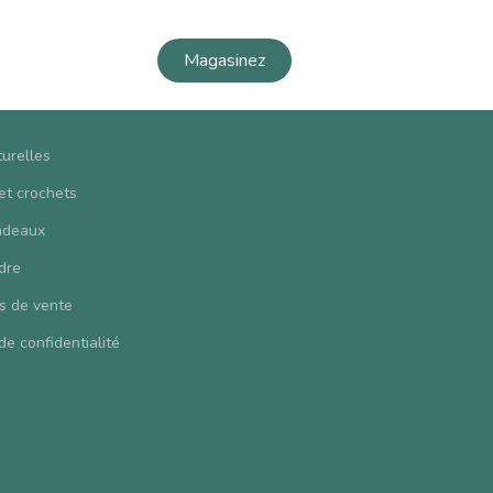
Magasinez
turelles
 et crochets
adeaux
dre
s de vente
de confidentialité