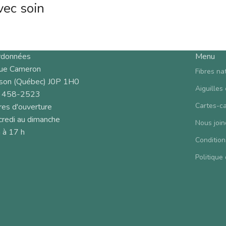
vec soin
rdonnées
Menu
rue Cameron
Fibres na
son (Québec) J0P 1H0
Aiguilles
 458-2523
Cartes-c
es d'ouverture
redi au dimanche
Nous join
 à 17 h
Condition
Politique 