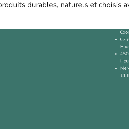
roduits durables, naturels et choisis a
Coo
67 
Hud
450
Heur
Merc
11 h