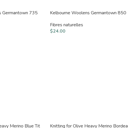
s Germantown 735
Kelbourne Woolens Germantown 850
Fibres naturelles
$
24.00
Heavy Merino Blue Tit
Knitting for Olive Heavy Merino Borde