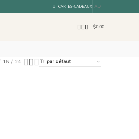
FAQ
CARTES-CADEAUX
$
0.00
18
24