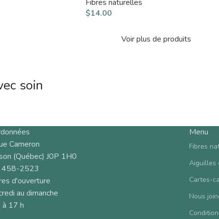
Fibres naturelles
$
14.00
Voir plus de produits
vec soin
rdonnées
Menu
rue Cameron
Fibres na
son (Québec) J0P 1H0
Aiguilles
 458-2523
Cartes-c
es d'ouverture
redi au dimanche
Nous join
 à 17 h
Condition