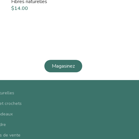
Fibres naturelles
$
14.00
Magasinez
turelles
 et crochets
adeaux
dre
s de vente