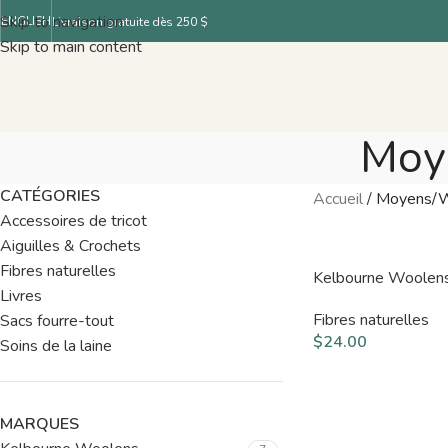
Skip to navigation
ENGLISH
Livraison gratuite dès 250 $
Skip to main content
Moy
CATÉGORIES
Accueil
/
Moyens/W
Accessoires de tricot
Aiguilles & Crochets
Fibres naturelles
Kelbourne Woolen
Livres
Fibres naturelles
Sacs fourre-tout
$
24.00
Soins de la laine
MARQUES