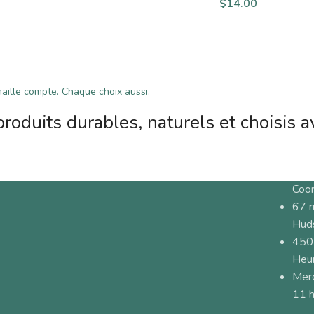
$
14.00
ille compte. Chaque choix aussi.
roduits durables, naturels et choisis a
Coo
67 
Hud
450
Heur
Merc
11 h