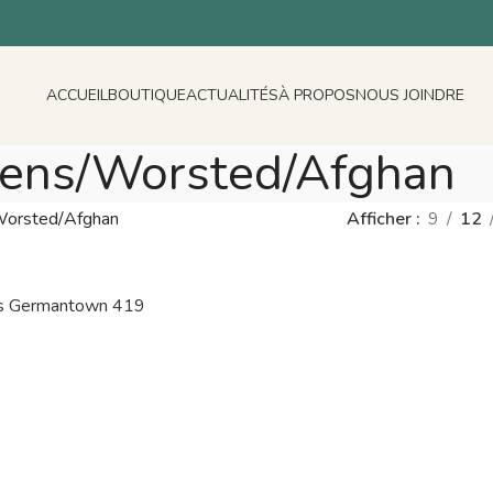
ACCUEIL
BOUTIQUE
ACTUALITÉS
À PROPOS
NOUS JOINDRE
ens/Worsted/Afghan
orsted/Afghan
Afficher
9
12
s Germantown 419