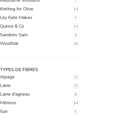
Kelbourne Woolens
7
Knitting for Olive
14
Lily Kate Makes
5
Quince & Co
14
Sandnes Garn
8
Woolfolk
28
TYPES DE FIBRES
Alpaga
12
Laine
22
Laine d'agneau
8
Mérinos
54
Suri
5