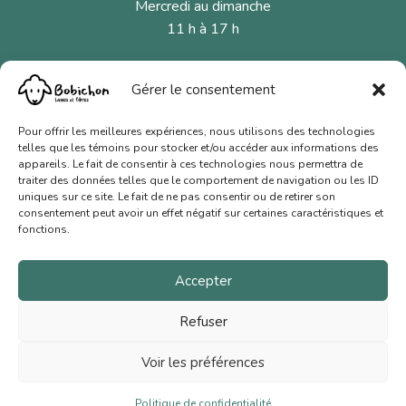
Mercredi au dimanche
11 h à 17 h
Gérer le consentement
MENU
Fibres naturelles
Pour offrir les meilleures expériences, nous utilisons des technologies
telles que les témoins pour stocker et/ou accéder aux informations des
Aiguilles et crochets
appareils. Le fait de consentir à ces technologies nous permettra de
traiter des données telles que le comportement de navigation ou les ID
Cartes-cadeaux
uniques sur ce site. Le fait de ne pas consentir ou de retirer son
consentement peut avoir un effet négatif sur certaines caractéristiques et
Nous joindre
fonctions.
Conditions de vente
Accepter
Politique de confidentialité
Refuser
© 2026 Bobichon Laines et Fibres Inc.
|
Site web signé
Voir les préférences
Bloomologie
Politique de confidentialité