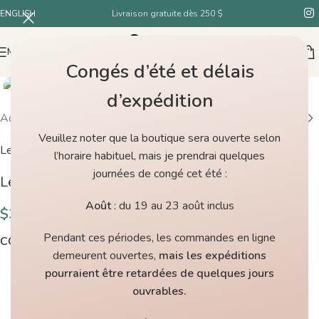
ENGLISH
Livraison gratuite dès 250 $
MENU
Congés d’été et délais
d’expédition
Accueil
/
Boutique
/
Les Garçons Été Black Rose
Veuillez noter que la boutique sera ouverte selon
Les Garçons
l’horaire habituel, mais je prendrai quelques
journées de congé cet été :
Les Garçons Été Black Rose
Août
: du 19 au 23 août inclus
$
38.00
Pendant ces périodes, les commandes en ligne
COULEURS
demeurent ouvertes,
mais les expéditions
pourraient être retardées de quelques jours
ouvrables.