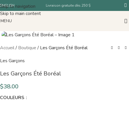
Skip to navigation
ENGLISH
Livraison gratuite dès 250 $
Skip to main content
MENU
Accueil
/
Boutique
/
Les Garçons Été Boréal
Les Garçons
Les Garçons Été Boréal
$
38.00
COULEURS