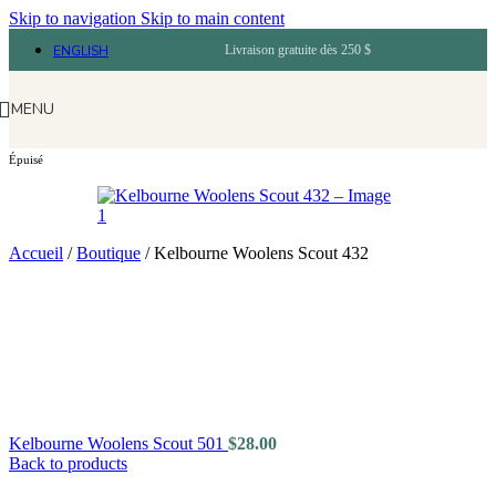
Skip to navigation
Skip to main content
ENGLISH
Livraison gratuite dès 250 $
MENU
Épuisé
Accueil
/
Boutique
/
Kelbourne Woolens Scout 432
Kelbourne Woolens Scout 501
$
28.00
Back to products