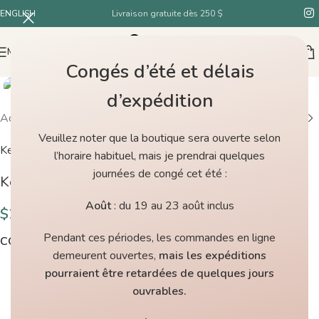
ENGLISH
Livraison gratuite dès 250 $
MENU
Congés d’été et délais
d’expédition
Accueil
/
Boutique
/
Kelbourne Woolens Scout 305
Veuillez noter que la boutique sera ouverte selon
Kelbourne Woolens
l’horaire habituel, mais je prendrai quelques
journées de congé cet été :
Kelbourne Woolens Scout 305
Août
: du 19 au 23 août inclus
$
28.00
Pendant ces périodes, les commandes en ligne
COULEURS
demeurent ouvertes,
mais les expéditions
pourraient être retardées de quelques jours
ouvrables.