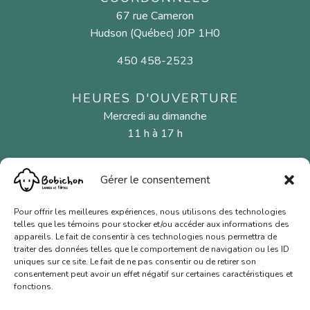
67 rue Cameron
Hudson (Québec) J0P 1H0
450 458-2523
HEURES D'OUVERTURE
Mercredi au dimanche
11 h à 17 h
Gérer le consentement
MENU
Fibres naturelles
Pour offrir les meilleures expériences, nous utilisons des technologies
telles que les témoins pour stocker et/ou accéder aux informations des
Aiguilles et crochets
appareils. Le fait de consentir à ces technologies nous permettra de
traiter des données telles que le comportement de navigation ou les ID
Cartes-cadeaux
uniques sur ce site. Le fait de ne pas consentir ou de retirer son
consentement peut avoir un effet négatif sur certaines caractéristiques et
Nous joindre
fonctions.
Conditions de vente