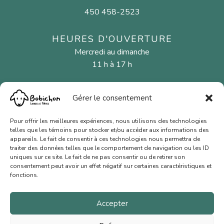
450 458-2523
HEURES D'OUVERTURE
Mercredi au dimanche
11 h à 17 h
Gérer le consentement
MENU
Fibres naturelles
Pour offrir les meilleures expériences, nous utilisons des technologies
telles que les témoins pour stocker et/ou accéder aux informations des
Aiguilles et crochets
appareils. Le fait de consentir à ces technologies nous permettra de
traiter des données telles que le comportement de navigation ou les ID
Cartes-cadeaux
uniques sur ce site. Le fait de ne pas consentir ou de retirer son
consentement peut avoir un effet négatif sur certaines caractéristiques et
Nous joindre
fonctions.
Conditions de vente
Accepter
Politique de confidentialité