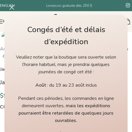
ENGLISH
Livraison gratuite dès 250 $
MENU
Congés d’été et délais
d’expédition
Accueil
/
Boutique
/
Jamieson’s Shetland Spindrift Black/Shaela
Veuillez noter que la boutique sera ouverte selon
l’horaire habituel, mais je prendrai quelques
Jamieson’s of Shetland
journées de congé cet été :
Jamieson’s Shetland Spindrift Black/Shaela
Août
: du 19 au 23 août inclus
$
9.00
Pendant ces périodes, les commandes en ligne
demeurent ouvertes,
mais les expéditions
COULEURS
pourraient être retardées de quelques jours
ouvrables.