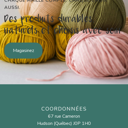
CHAQUE MAILLE COMPTE. CHAQUE CHOIX
AUSSI.
Des produits durables,
naturels et choisis avec soin
Magasinez
COORDONNÉES
67 rue Cameron
Hudson (Québec) J0P 1H0