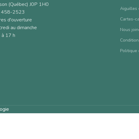
son (Québec) J0P 1H0
Aiguilles
 458-2523
Cartes-c
es d'ouverture
redi au dimanche
Nous join
 à 17 h
Condition
Politique 
ogie