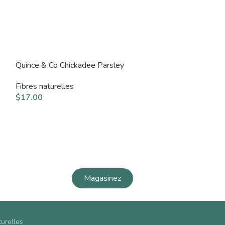
Quince & Co Chickadee Parsley
Quince & Co Lar
Fibres naturelles
Fibres naturelle
$
17.00
$
18.00
Magasinez
turelles