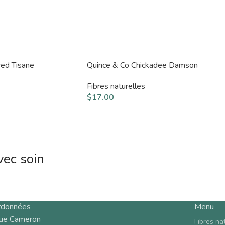
red Tisane
Quince & Co Chickadee Damson
Fibres naturelles
$
17.00
vec soin
rdonnées
Menu
rue Cameron
Fibres na