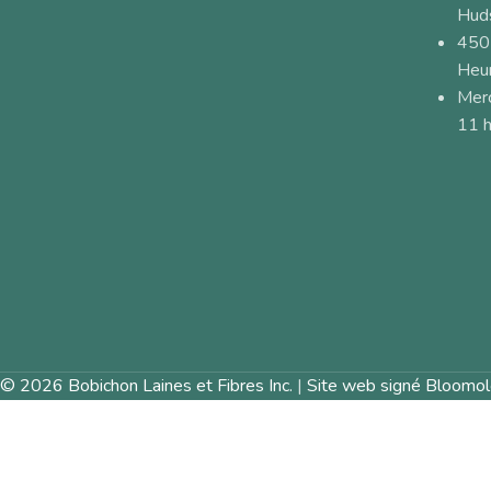
Hud
450
Heur
Merc
11 h
© 2026 Bobichon Laines et Fibres Inc.
|
Site web signé Bloomol