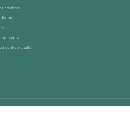
 et crochets
adeaux
dre
s de vente
de confidentialité