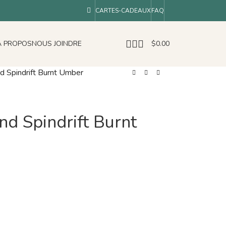
CARTES-CADEAUX
FAQ
À PROPOS
NOUS JOINDRE
$
0.00
d Spindrift Burnt Umber
nd Spindrift Burnt