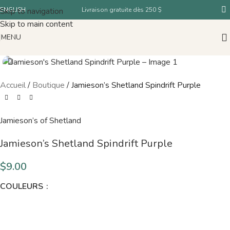
Skip to navigation
ENGLISH
Livraison gratuite dès 250 $
Skip to main content
MENU
Accueil
/
Boutique
/
Jamieson’s Shetland Spindrift Purple
Jamieson’s of Shetland
Jamieson’s Shetland Spindrift Purple
$
9.00
COULEURS