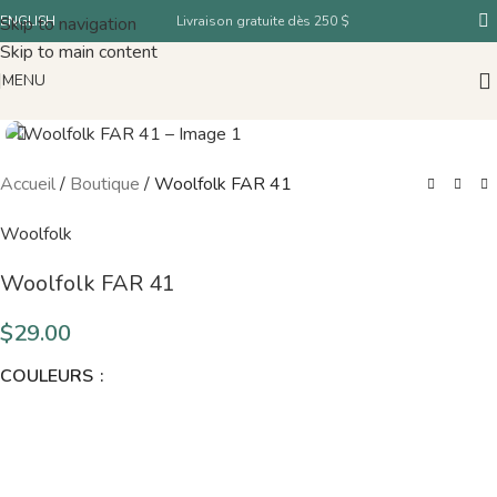
Skip to navigation
ENGLISH
Livraison gratuite dès 250 $
Skip to main content
MENU
Accueil
/
Boutique
/
Woolfolk FAR 41
Woolfolk
Woolfolk FAR 41
$
29.00
COULEURS