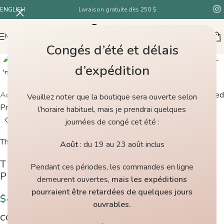
ENGLISH
Livraison gratuite dès 250 $
MENU
Congés d’été et délais
d’expédition
Accueil
/
Boutique
/
The Farmer’s daughter Fibers Craggy Tweed
Veuillez noter que la boutique sera ouverte selon
Pretty Shield
l’horaire habituel, mais je prendrai quelques
journées de congé cet été :
The Farmer's Daughter Fibers
Août
: du 19 au 23 août inclus
The Farmer’s daughter Fibers Craggy Tweed
Pendant ces périodes, les commandes en ligne
Pretty Shield
demeurent ouvertes,
mais les expéditions
pourraient être retardées de quelques jours
$
43.00
ouvrables.
COULEURS