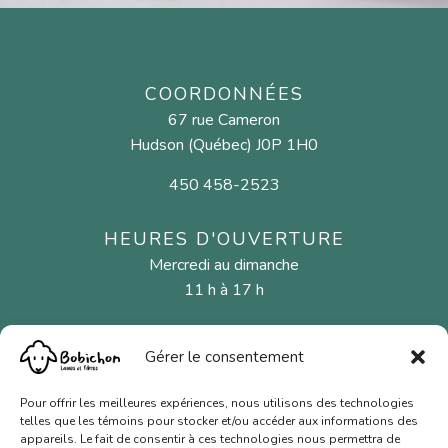
COORDONNÉES
67 rue Cameron
Hudson (Québec) J0P 1H0
450 458-2523
HEURES D'OUVERTURE
Mercredi au dimanche
11 h à 17 h
Gérer le consentement
MENU
Fibres naturelles
Pour offrir les meilleures expériences, nous utilisons des technologies
telles que les témoins pour stocker et/ou accéder aux informations des
Aiguilles et crochets
appareils. Le fait de consentir à ces technologies nous permettra de