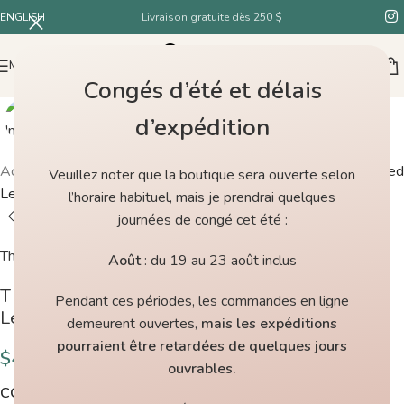
ENGLISH
Livraison gratuite dès 250 $
MENU
Congés d’été et délais
d’expédition
Accueil
/
Boutique
/
The Farmer’s daughter Fibers Craggy Tweed
Veuillez noter que la boutique sera ouverte selon
Legend
l’horaire habituel, mais je prendrai quelques
journées de congé cet été :
The Farmer's Daughter Fibers
Août
: du 19 au 23 août inclus
The Farmer’s daughter Fibers Craggy Tweed
Pendant ces périodes, les commandes en ligne
Legend
demeurent ouvertes,
mais les expéditions
pourraient être retardées de quelques jours
$
43.00
ouvrables.
COULEURS