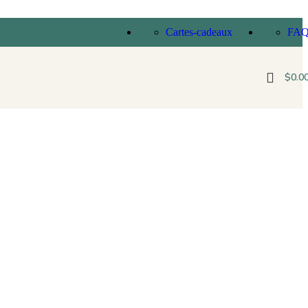
Cartes-cadeaux
FA
$
0.0