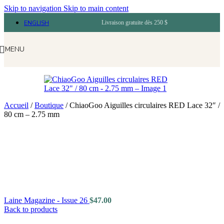
Skip to navigation
Skip to main content
ENGLISH
Livraison gratuite dès 250 $
MENU
Accueil
/
Boutique
/
ChiaoGoo Aiguilles circulaires RED Lace 32″ /
80 cm – 2.75 mm
Laine Magazine - Issue 26
$
47.00
Back to products