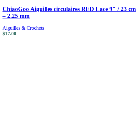
ChiaoGoo Aiguilles circulaires RED Lace 9″ / 23 cm
– 2.25 mm
Aiguilles & Crochets
$
17.00