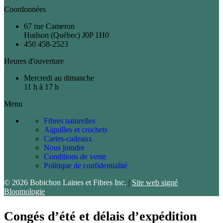
Coordonnées
67 rue Cameron
Hudson (Québec) J0P 1H0
450 458-2523
Heures d'ouverture
Mercredi au dimanche
11 h à 17 h
Menu
Fibres naturelles
Aiguilles et crochets
Cartes-cadeaux
Nous joindre
Conditions de vente
Politique de confidentialité
© 2026 Bobichon Laines et Fibres Inc.
|
Site web signé
Bloomologie
Congés d’été et délais d’expédition