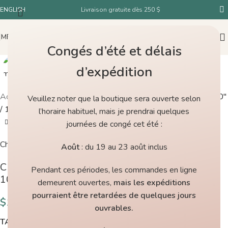
ENGLISH
Livraison gratuite dès 250 $
MENU
Congés d’été et délais
d’expédition
Accueil
/
Boutique
/
ChiaoGoo Aiguilles circulaires RED Lace 40″
Veuillez noter que la boutique sera ouverte selon
/ 100 cm – 3.5 mm
l’horaire habituel, mais je prendrai quelques
journées de congé cet été :
ChiaoGoo
Août
: du 19 au 23 août inclus
ChiaoGoo Aiguilles circulaires RED Lace 40″ /
Pendant ces périodes, les commandes en ligne
100 cm – 3.5 mm
demeurent ouvertes,
mais les expéditions
pourraient être retardées de quelques jours
$
19.00
ouvrables.
TAILLE DES AIGUILLES CIRCULAIRES