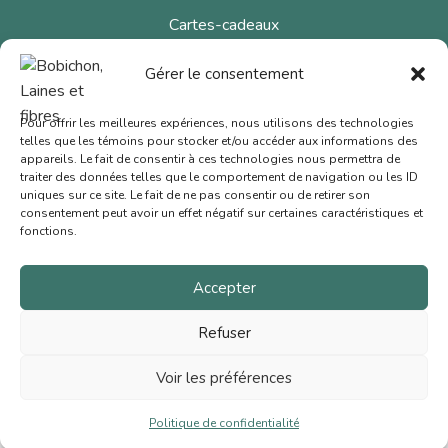
Cartes-cadeaux
Nous joindre
Gérer le consentement
Conditions de vente
Pour offrir les meilleures expériences, nous utilisons des technologies
Politique de confidentialité
telles que les témoins pour stocker et/ou accéder aux informations des
appareils. Le fait de consentir à ces technologies nous permettra de
traiter des données telles que le comportement de navigation ou les ID
© 2026 Bobichon Laines et Fibres Inc.
|
Site web signé
uniques sur ce site. Le fait de ne pas consentir ou de retirer son
consentement peut avoir un effet négatif sur certaines caractéristiques et
Bloomologie
fonctions.
Accepter
Refuser
Voir les préférences
Politique de confidentialité
utique
Panier
Mon compte