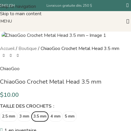
Skip to navigation
ENGLISH
Livraison gratuite dès 250 $
Skip to main content
MENU
Accueil
/
Boutique
/
ChiaoGoo Crochet Metal Head 3.5 mm
ChiaoGoo
ChiaoGoo Crochet Metal Head 3.5 mm
$
10.00
TAILLE DES CROCHETS
2.5 mm
3 mm
3.5 mm
4 mm
5 mm
1 en inventaire