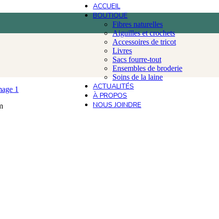
ACCUEIL
BOUTIQUE
Fibres naturelles
Aiguilles et crochets
Accessoires de tricot
Livres
Sacs fourre-tout
Ensembles de broderie
Soins de la laine
ACTUALITÉS
À PROPOS
NOUS JOINDRE
m