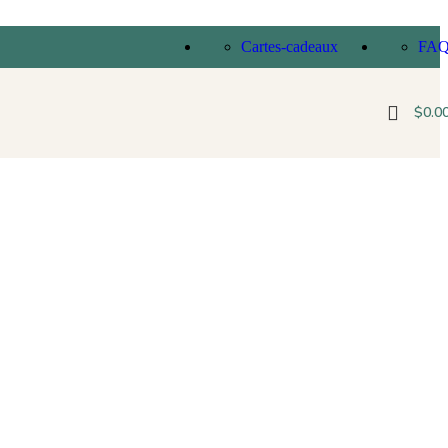
Cartes-cadeaux
FA
$
0.0