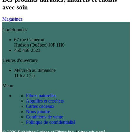
avec soin
Magasinez
Coordonnées
67 rue Cameron
Hudson (Québec) J0P 1H0
450 458-2523
Heures d'ouverture
Mercredi au dimanche
11 h à 17 h
Menu
Fibres naturelles
Aiguilles et crochets
Cartes-cadeaux
Nous joindre
Conditions de vente
Politique de confidentialité