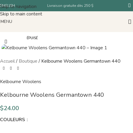
Skip to navigation
ENGLISH
Livraison gratuite dès 250 $
Skip to main content
MENU
ÉPUISÉ
Accueil
/
Boutique
/
Kelbourne Woolens Germantown 440
Kelbourne Woolens
Kelbourne Woolens Germantown 440
$
24.00
COULEURS