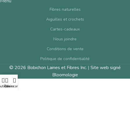
Menu
Fibres naturelles
Aiguilles et crochets
Cartes-cadeaux
Nous joindre
Conditions de vente
Politique de confidentialité
© 2026 Bobichon Laines et Fibres Inc.
|
Site web signé
Bloomologie
utique
Panier
Mon compte