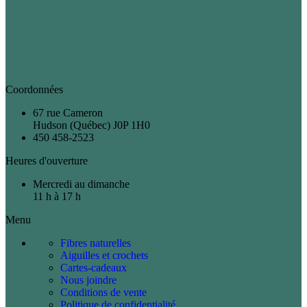
Coordonnées
67 rue Cameron
Hudson (Québec) J0P 1H0
450 458-2523
Heures d'ouverture
Mercredi au dimanche
11 h à 17 h
Menu
Fibres naturelles
Aiguilles et crochets
Cartes-cadeaux
Nous joindre
Conditions de vente
Politique de confidentialité