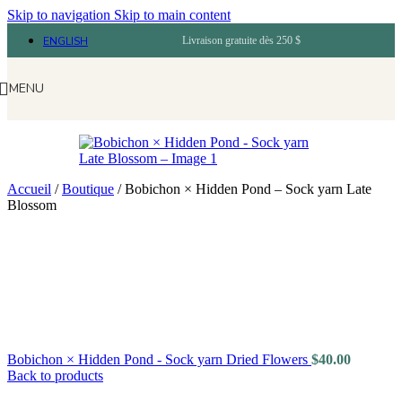
Skip to navigation
Skip to main content
ENGLISH
Livraison gratuite dès 250 $
MENU
Accueil
/
Boutique
/
Bobichon × Hidden Pond – Sock yarn Late
Blossom
Bobichon × Hidden Pond - Sock yarn Dried Flowers
$
40.00
Back to products