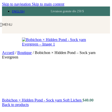
Skip to navigation
Skip to main content
ENGLISH
Livraison gratuite dès 250 $
MENU
Accueil
/
Boutique
/
Bobichon × Hidden Pond – Sock yarn
Evergreen
Bobichon × Hidden Pond - Sock yarn Soft Lichen
$
40.00
Back to products