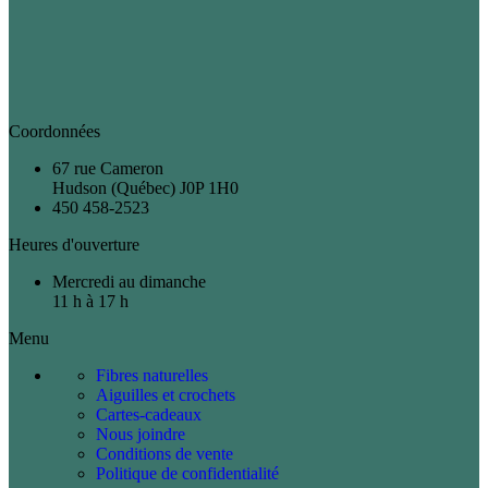
Coordonnées
67 rue Cameron
Hudson (Québec) J0P 1H0
450 458-2523
Heures d'ouverture
Mercredi au dimanche
11 h à 17 h
Menu
Fibres naturelles
Aiguilles et crochets
Cartes-cadeaux
Nous joindre
Conditions de vente
Politique de confidentialité