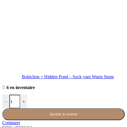
Bobichon × Hidden Pond – Sock yarn Warm Stone
6 en inventaire
quantité de Bobichon × Hidden Pond - Sock yarn Evergreen
-
+
Ajouter au panier
Comparer