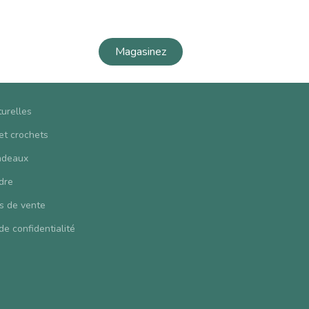
Magasinez
turelles
 et crochets
adeaux
dre
s de vente
de confidentialité