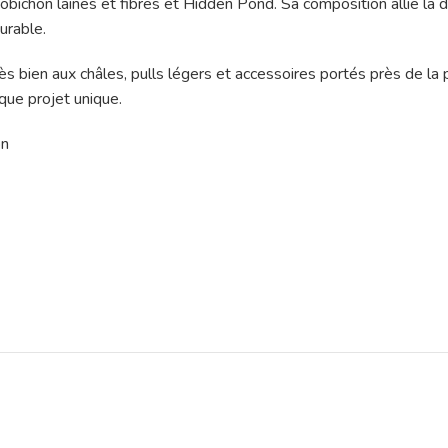
 Bobichon laines et fibres et Hidden Pond. Sa composition allie l
durable.
s bien aux châles, pulls légers et accessoires portés près de la p
que projet unique.
on