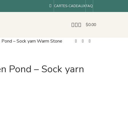
CARTES-CADEAUX
FAQ
$
0.00
n Pond – Sock yarn Warm Stone
n Pond – Sock yarn