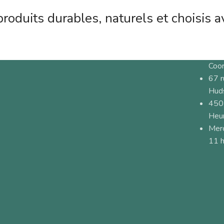
roduits durables, naturels et choisis a
Coo
67 
Hud
450
Heur
Merc
11 h