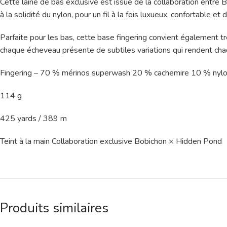
Cette laine de bas exclusive est issue de la collaboration entre
à la solidité du nylon, pour un fil à la fois luxueux, confortable et 
Parfaite pour les bas, cette base fingering convient également trè
chaque écheveau présente de subtiles variations qui rendent cha
Fingering – 70 % mérinos superwash 20 % cachemire 10 % nyl
114 g
425 yards / 389 m
Teint à la main Collaboration exclusive Bobichon × Hidden Pond
Produits similaires