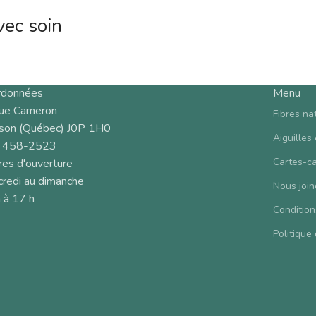
vec soin
rdonnées
Menu
rue Cameron
Fibres na
son (Québec) J0P 1H0
Aiguilles
 458-2523
Cartes-c
es d'ouverture
redi au dimanche
Nous join
 à 17 h
Condition
Politique 