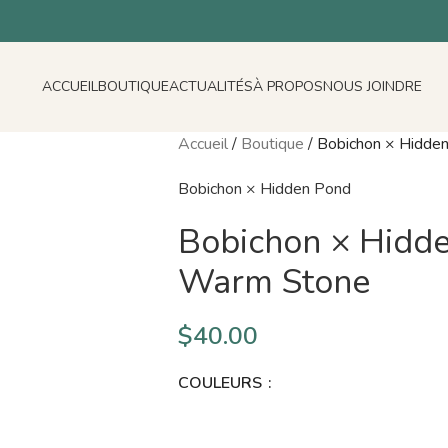
ACCUEIL
BOUTIQUE
ACTUALITÉS
À PROPOS
NOUS JOINDRE
Accueil
/
Boutique
/
Bobichon × Hidde
Bobichon × Hidden Pond
Bobichon × Hidde
Warm Stone
$
40.00
COULEURS