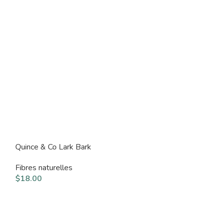
Quince & Co Lark Bark
Quince & Co La
Fibres naturelles
Fibres naturelle
$
18.00
$
18.00