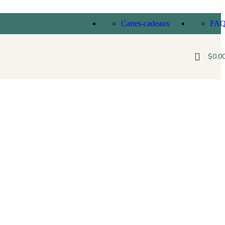
Cartes-cadeaux
FA
$
0.0