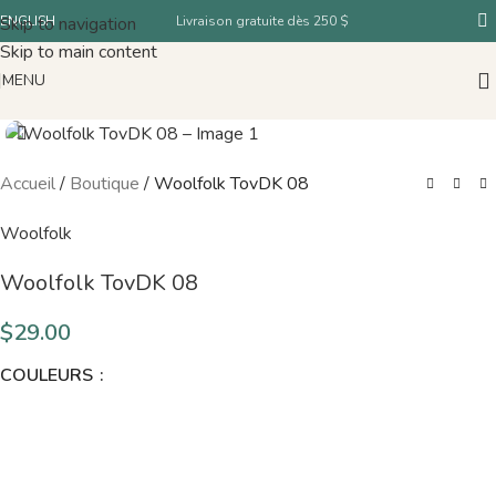
Skip to navigation
ENGLISH
Livraison gratuite dès 250 $
Skip to main content
MENU
Accueil
/
Boutique
/
Woolfolk TovDK 08
Woolfolk
Woolfolk TovDK 08
$
29.00
COULEURS