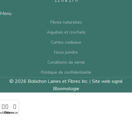
11 h à 17 h
Menu
Fibres naturelles
Aiguilles et crochets
Cartes-cadeaux
Nous joindre
Conditions de vente
Politique de confidentialité
© 2026 Bobichon Laines et Fibres Inc.
|
Site web signé
Bloomologie
utique
Panier
Mon compte