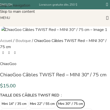
Skip to navigation
ENGLISH
Livraison gratuite dès 250 $
Skip to main content
MENU
Accueil
/
Boutique
/
ChiaoGoo Câbles TWIST Red – MINI 30″ /
75 cm
ChiaoGoo
ChiaoGoo Câbles TWIST Red – MINI 30″ / 75 cm
$
15.00
TAILLE DES CÂBLES TWIST RED
Mini 14" / 35 cm
Mini 22" / 55 cm
Mini 30" / 75 cm