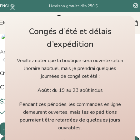
ENGLISH
Livraison gratuite dès 250 $
MENU
Congés d’été et délais
d’expédition
Accueil
/
Boutique
/
ChiaoGoo Connecteurs de câbles L
Veuillez noter que la boutique sera ouverte selon
l’horaire habituel, mais je prendrai quelques
ChiaoGoo
journées de congé cet été :
ChiaoGoo Connecteurs de câbles L
Août
: du 19 au 23 août inclus
$
7.50
Pendant ces périodes, les commandes en ligne
demeurent ouvertes,
mais les expéditions
2 en inventaire
pourraient être retardées de quelques jours
ouvrables.
-
+