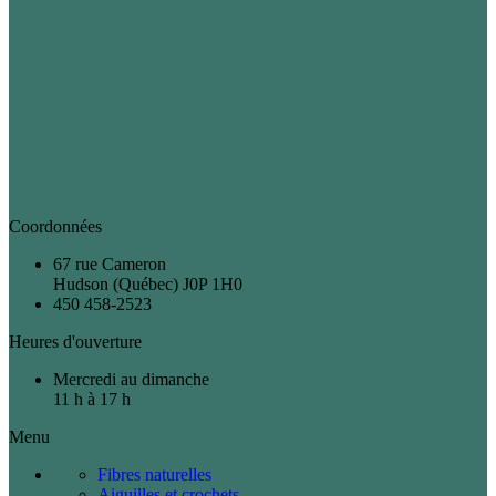
Coordonnées
67 rue Cameron
Hudson (Québec) J0P 1H0
450 458-2523
Heures d'ouverture
Mercredi au dimanche
11 h à 17 h
Menu
Fibres naturelles
Aiguilles et crochets