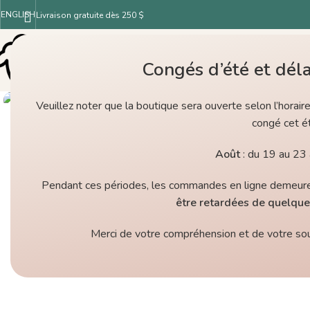
ENGLISH
Livraison gratuite dès 250 $
Congés d’été et déla
Veuillez noter que la boutique sera ouverte selon l’horair
congé cet ét
Août
: du 19 au 23 
Pendant ces périodes, les commandes en ligne demeur
être retardées de quelque
Merci de votre compréhension et de votre sout