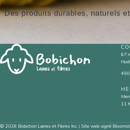
Des produits durables, naturels et
CO
67 
Hud
450
HE
Merc
11 h
© 2026 Bobichon Laines et Fibres Inc.
|
Site web signé Bloomol