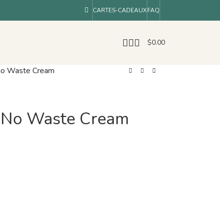
CARTES-CADEAUX
FAQ
$
0.00
e No Waste Cream
ve No Waste Cream