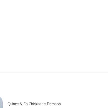
Quince & Co Chickadee Damson
Quince & Co Chi