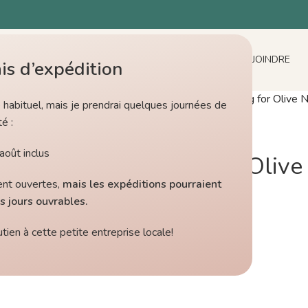
ACCUEIL
BOUTIQUE
ACTUALITÉS
À PROPOS
NOUS JOINDRE
is d’expédition
Accueil
/
Boutique
/
Knitting for Oliv
e habituel, mais je prendrai quelques journées de
é :
Knitting for Olive
août inclus
Knitting for Oli
ent ouvertes,
mais les expéditions pourraient
$
14.00
s jours ouvrables.
ien à cette petite entreprise locale!
COULEURS