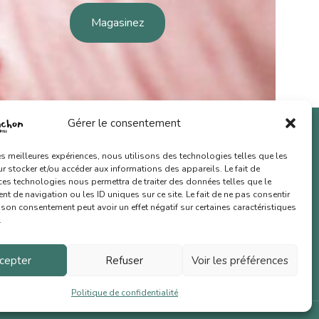
Magasinez
U
Gérer le consentement
aturelles
les meilleures expériences, nous utilisons des technologies telles que les
 et crochets
 stocker et/ou accéder aux informations des appareils. Le fait de
ces technologies nous permettra de traiter des données telles que le
cadeaux
 de navigation ou les ID uniques sur ce site. Le fait de ne pas consentir
r son consentement peut avoir un effet négatif sur certaines caractéristiques
ndre
.
ns de vente
cepter
Refuser
Voir les préférences
 de confidentialité
Politique de confidentialité