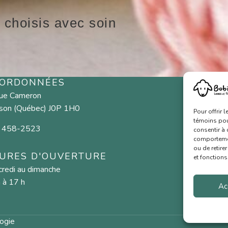
 choisis avec soin
ORDONNÉES
MEN
rue Cameron
Fibres n
son (Québec) J0P 1H0
Pour offrir 
Aiguilles
témoins pour
 458-2523
consentir à 
Cartes-
comportement
ou de retire
Nous joi
URES D'OUVERTURE
et fonctions
redi au dimanche
Conditio
 à 17 h
Ac
Politique
ogie