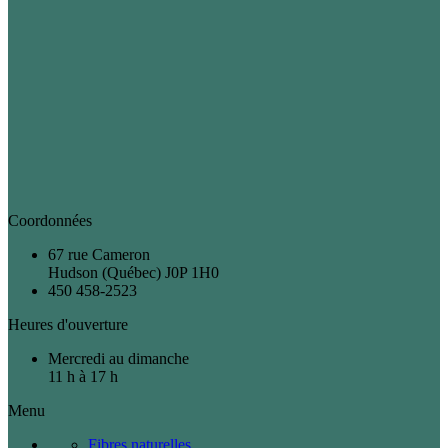
Coordonnées
67 rue Cameron
Hudson (Québec) J0P 1H0
450 458-2523
Heures d'ouverture
Mercredi au dimanche
11 h à 17 h
Menu
Fibres naturelles