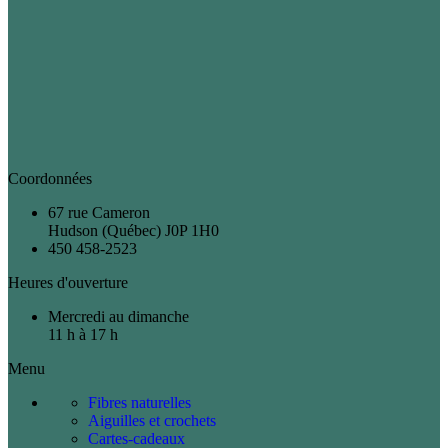
Coordonnées
67 rue Cameron
Hudson (Québec) J0P 1H0
450 458-2523
Heures d'ouverture
Mercredi au dimanche
11 h à 17 h
Menu
Fibres naturelles
Aiguilles et crochets
Cartes-cadeaux