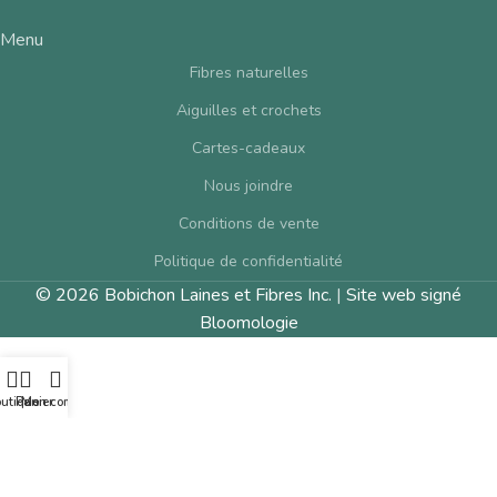
Menu
Fibres naturelles
Aiguilles et crochets
Cartes-cadeaux
Nous joindre
Conditions de vente
Politique de confidentialité
© 2026 Bobichon Laines et Fibres Inc.
|
Site web signé
Bloomologie
utique
Panier
Mon compte