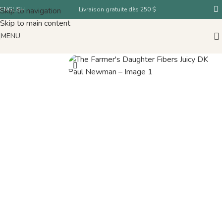
Skip to navigation
ENGLISH
Livraison gratuite dès 250 $
Skip to main content
MENU