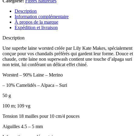
Catégorie:
Fibres naturelles
Description
Information complémentaire
À propos de la marque
Expédition et livraison
Description
Une superbe laine worsted créée par Lily Kate Makes, spécialement
conçue pour vos chandails préférés qui gardent leur forme. Douce et
chaude, cette laine non superwash contient une touche d’alpaga suri
non teint, lui conférant un délicat effet chiné.
Worsted – 90% Laine – Merino
– 10% Camelidés – Alpaca – Suri
50 g
100 m; 109 vg
Tension 18 mailles pour 10 cm/4 pouces
Aiguilles 4.5 – 5 mm