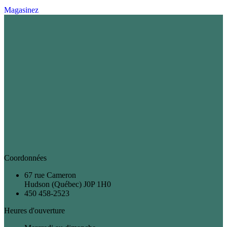
Magasinez
Coordonnées
67 rue Cameron
Hudson (Québec) J0P 1H0
450 458-2523
Heures d'ouverture