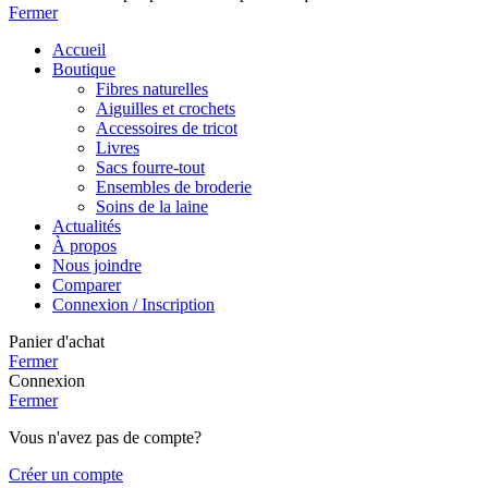
Fermer
Accueil
Boutique
Fibres naturelles
Aiguilles et crochets
Accessoires de tricot
Livres
Sacs fourre-tout
Ensembles de broderie
Soins de la laine
Actualités
À propos
Nous joindre
Comparer
Connexion / Inscription
Panier d'achat
Fermer
Connexion
Fermer
Vous n'avez pas de compte?
Créer un compte