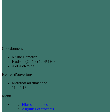
Coordonnées
67 rue Cameron
Hudson (Québec) J0P 1H0
450 458-2523
Heures d'ouverture
Mercredi au dimanche
11 h à 17 h
Menu
Fibres naturelles
Aiguilles et crochets