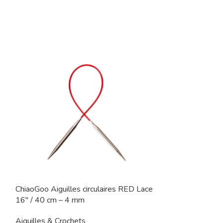
e
ChiaoGoo Aiguilles circulaires RED Lace
ChiaoGoo Aiguil
16″ / 40 cm – 4 mm
9″ / 23 cm – 3
Aiguilles & Crochets
Aiguilles & Cro