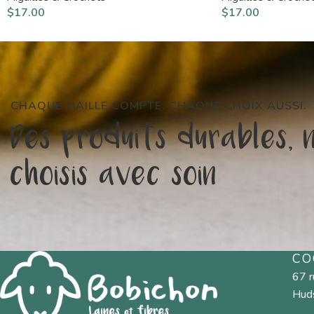
$
17.00
$
17.00
CHAQUE MAILLE COMPTE. CHAQUE CHOIX AUSSI.
Des produits durables, 
choisis avec soin
CO
67 
Hud