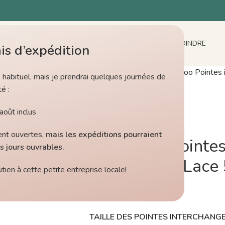
ACCUEIL
BOUTIQUE
ACTUALITÉS
À PROPOS
NOUS JOINDRE
is d’expédition
Accueil
/
Boutique
/
ChiaoGoo Pointes 
e habituel, mais je prendrai quelques journées de
– 3 mm
é :
août inclus
ChiaoGoo
ent ouvertes,
mais les expéditions pourraient
ChiaoGoo Pointes
s jours ouvrables.
TWIST Red Lace 
ien à cette petite entreprise locale!
$
19.00
TAILLE DES POINTES INTERCHAN