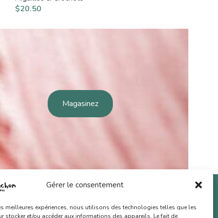
$
20.50
$
17.00
Magasinez
U
Gérer le consentement
aturelles
les meilleures expériences, nous utilisons des technologies telles que les
 et crochets
 stocker et/ou accéder aux informations des appareils. Le fait de