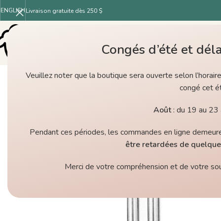
ENGLISH
Livraison gratuite dès 250 $
Congés d’été et déla
Veuillez noter que la boutique sera ouverte selon l’horair
congé cet ét
Août
: du 19 au 23 
Pendant ces périodes, les commandes en ligne demeur
être retardées de quelque
Merci de votre compréhension et de votre sout