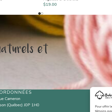
$
19.00
naturels et
ORDONNÉES
MEN
rue Cameron
Fibres n
son (Québec) J0P 1H0
Pour offrir 
Aiguilles
témoins pour