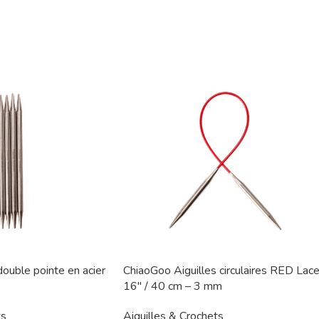
double pointe en acier
ChiaoGoo Aiguilles circulaires RED Lac
16″ / 40 cm – 3 mm
ts
Aiguilles & Crochets