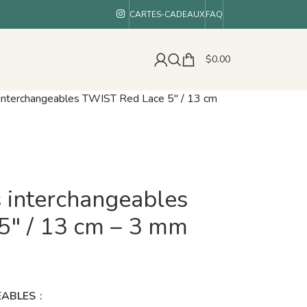
CARTES-CADEAUX
FAQ
$
0.00
interchangeables TWIST Red Lace 5″ / 13 cm
 interchangeables
5″ / 13 cm – 3 mm
GEABLES