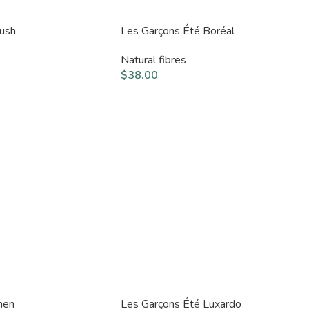
lush
Les Garçons Été Boréal
Natural fibres
$
38.00
nen
Les Garçons Été Luxardo