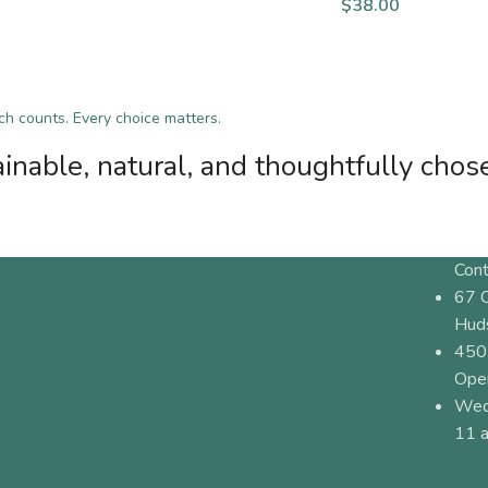
$
38.00
tch counts. Every choice matters.
inable, natural, and thoughtfully chos
Cont
67 
Hud
450
Ope
Wed
11 a