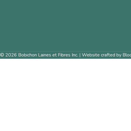
© 2026 Bobichon Laines et Fibres Inc.
|
Website crafted by Blo