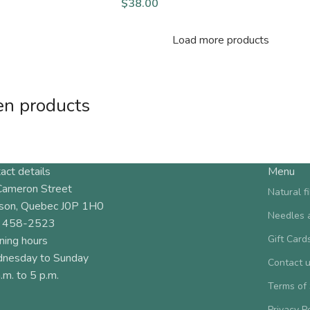
$
38.00
Load more products
en products
act details
Menu
Cameron Street
Natural f
son, Quebec J0P 1H0
Needles 
 458-2523
Gift Card
ning hours
nesday to Sunday
Contact 
.m. to 5 p.m.
Terms of
Privacy P