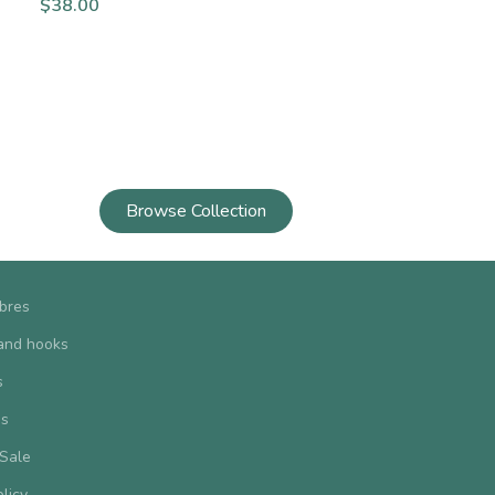
$
38.00
Browse Collection
ibres
and hooks
s
us
 Sale
olicy