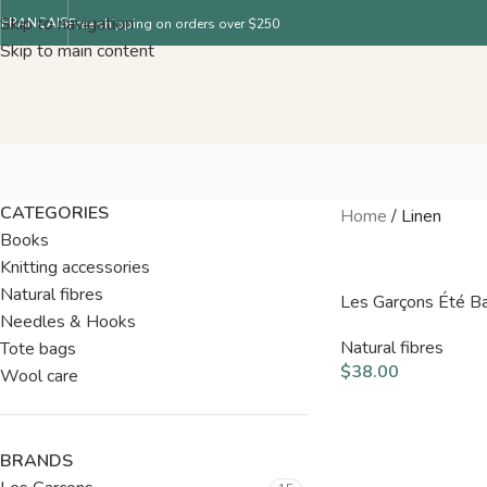
Skip to navigation
FRANÇAIS
Free shipping on orders over $250
Skip to main content
CATEGORIES
Home
/
Linen
Books
Knitting accessories
Natural fibres
Les Garçons Été B
Needles & Hooks
Natural fibres
Tote bags
$
38.00
Wool care
BRANDS