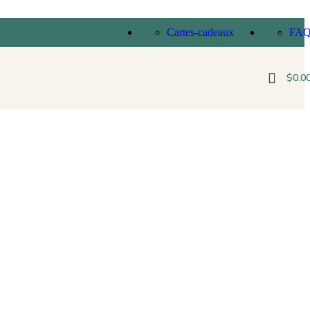
Cartes-cadeaux
FA
$
0.0