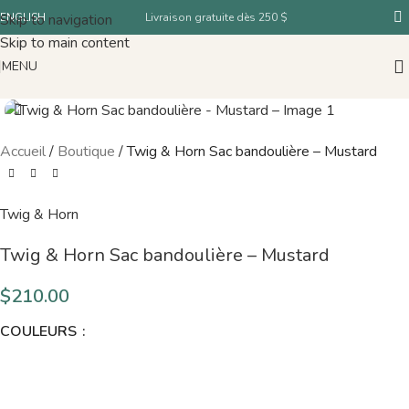
Skip to navigation
ENGLISH
Livraison gratuite dès 250 $
Skip to main content
MENU
Accueil
/
Boutique
/
Twig & Horn Sac bandoulière – Mustard
Twig & Horn
Twig & Horn Sac bandoulière – Mustard
$
210.00
COULEURS