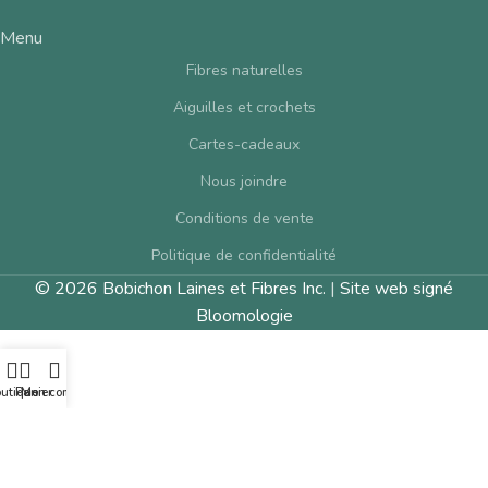
Menu
Fibres naturelles
Aiguilles et crochets
Cartes-cadeaux
Nous joindre
Conditions de vente
Politique de confidentialité
© 2026 Bobichon Laines et Fibres Inc.
|
Site web signé
Bloomologie
utique
Panier
Mon compte