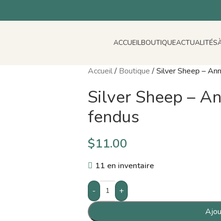
ACCUEIL
BOUTIQUE
ACTUALITÉS
Accueil
/
Boutique
/
Silver Sheep – An
Silver Sheep – A
fendus
$
11.00
11 en inventaire
-
+
Ajou