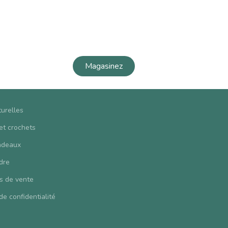
Magasinez
turelles
 et crochets
adeaux
dre
s de vente
de confidentialité