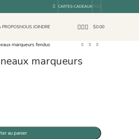
FAQ
CARTES-CADEAUX
À PROPOS
NOUS JOINDRE
$
0.00
neaux marqueurs fendus
nneaux marqueurs
ter au panier