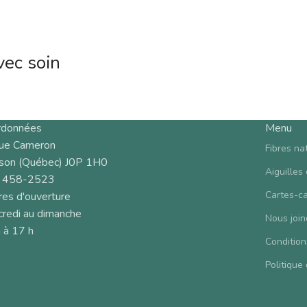
vec soin
rdonnées
Menu
rue Cameron
Fibres na
son (Québec) J0P 1H0
Aiguilles
 458-2523
Cartes-c
es d'ouverture
redi au dimanche
Nous join
 à 17 h
Condition
Politique 