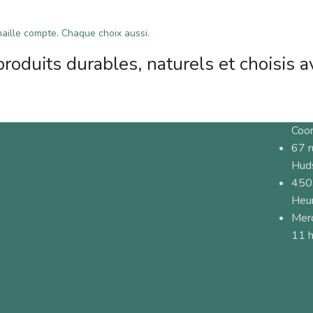
ille compte. Chaque choix aussi.
roduits durables, naturels et choisis a
Coo
67 
Hud
450
Heur
Merc
11 h