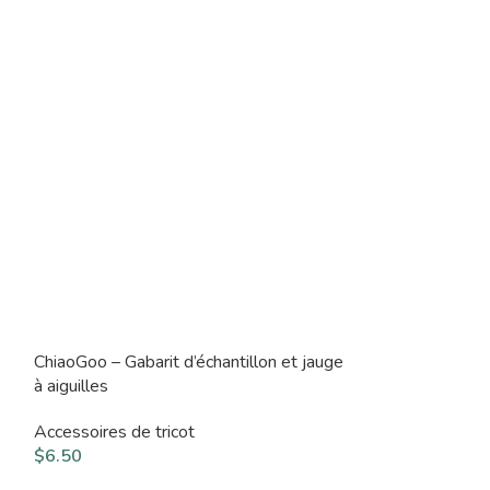
ChiaoGoo – Gabarit d’échantillon et jauge
Cocoknits Plat
à aiguilles
Accessoires de t
Accessoires de tricot
$
24.50
$
6.50